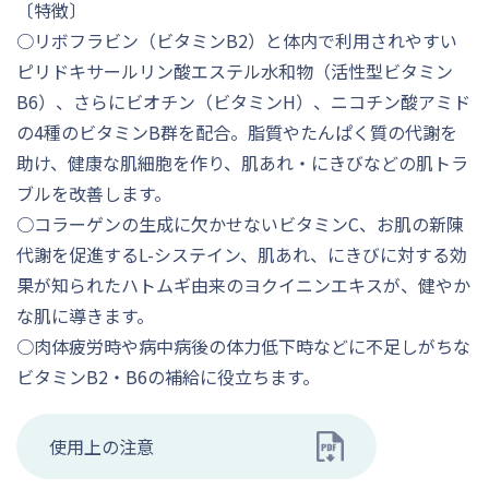
〔特徴〕
○リボフラビン（ビタミンB2）と体内で利用されやすい
ピリドキサールリン酸エステル水和物（活性型ビタミン
B6）、さらにビオチン（ビタミンH）、ニコチン酸アミド
の4種のビタミンB群を配合。脂質やたんぱく質の代謝を
助け、健康な肌細胞を作り、肌あれ・にきびなどの肌トラ
ブルを改善します。
○コラーゲンの生成に欠かせないビタミンC、お肌の新陳
代謝を促進するL-システイン、肌あれ、にきびに対する効
果が知られたハトムギ由来のヨクイニンエキスが、健やか
な肌に導きます。
○肉体疲労時や病中病後の体力低下時などに不足しがちな
ビタミンB2・B6の補給に役立ちます。
使用上の注意